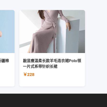
新疆棉
敲显瘦温柔长款羊毛连衣裙Polo领
一片式系带针织长裙
￥228