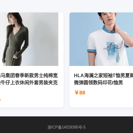
森马集团春季新款男士纯棉宽
HLA海澜之家短袖T恤男夏
装牛仔上衣休闲外套男装夹克
微弹圆领数码印花t恤男
￥88
0
浙ICP备14029395号-5