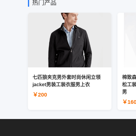
热门产品
七匹狼夹克男外套时尚休闲立领
棉致
jacket男装工装衣服男上衣
松工
男
￥200
￥16