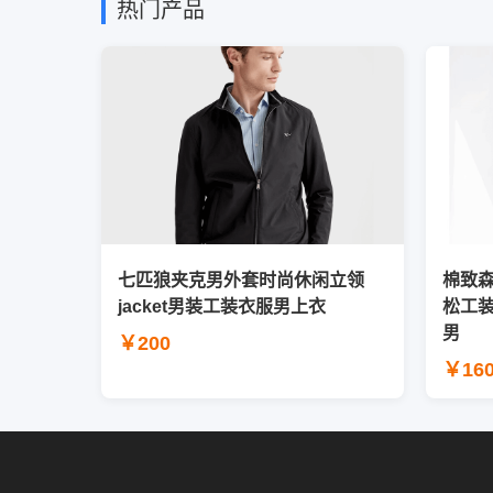
热门产品
七匹狼夹克男外套时尚休闲立领
棉致
jacket男装工装衣服男上衣
松工
男
￥200
￥16