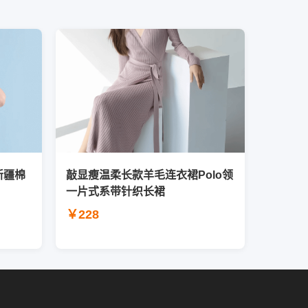
新疆棉
敲显瘦温柔长款羊毛连衣裙Polo领
一片式系带针织长裙
￥228