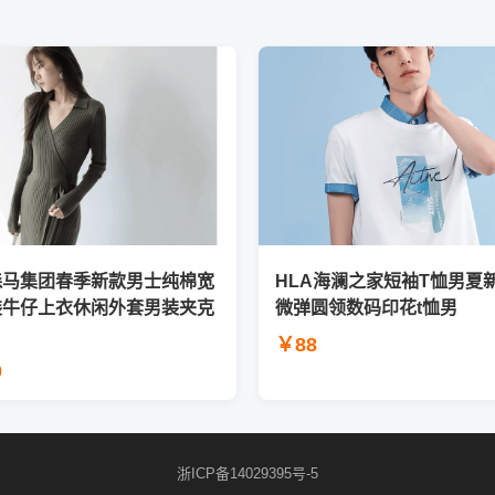
森马集团春季新款男士纯棉宽
HLA海澜之家短袖T恤男夏
装牛仔上衣休闲外套男装夹克
微弹圆领数码印花t恤男
￥88
0
浙ICP备14029395号-5