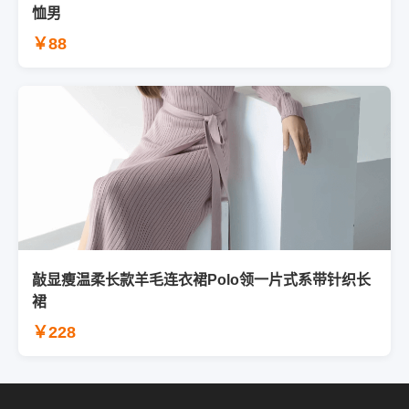
恤男
￥88
敲显瘦温柔长款羊毛连衣裙Polo领一片式系带针织长
裙
￥228