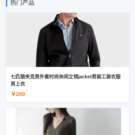
热门产品
七匹狼夹克男外套时尚休闲立领jacket男装工装衣服
男上衣
￥200