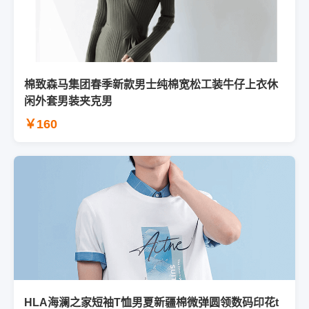
棉致森马集团春季新款男士纯棉宽松工装牛仔上衣休
闲外套男装夹克男
￥160
HLA海澜之家短袖T恤男夏新疆棉微弹圆领数码印花t