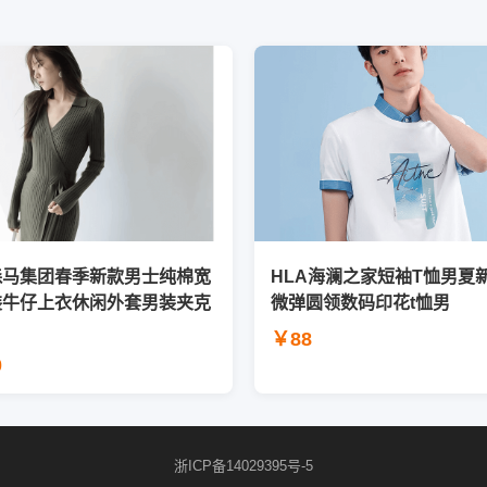
森马集团春季新款男士纯棉宽
HLA海澜之家短袖T恤男夏
装牛仔上衣休闲外套男装夹克
微弹圆领数码印花t恤男
￥88
0
浙ICP备14029395号-5