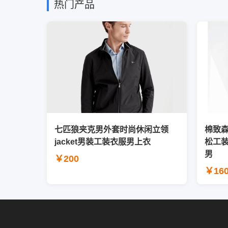
热门产品
七匹狼夹克男外套时尚休闲立领
棉致
jacket男装工装衣服男上衣
松工
男
￥200
￥16