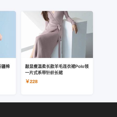
新疆棉
敲显瘦温柔长款羊毛连衣裙Polo领
一片式系带针织长裙
￥228