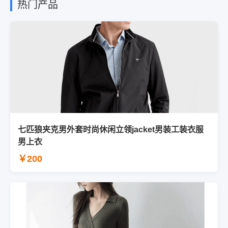
热门产品
七匹狼夹克男外套时尚休闲立领jacket男装工装衣服
男上衣
￥200