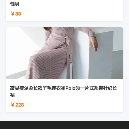
恤男
￥88
敲显瘦温柔长款羊毛连衣裙Polo领一片式系带针织长
裙
￥228