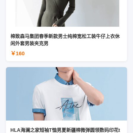
棉致森马集团春季新款男士纯棉宽松工装牛仔上衣休
闲外套男装夹克男
￥160
HLA海澜之家短袖T恤男夏新疆棉微弹圆领数码印花t