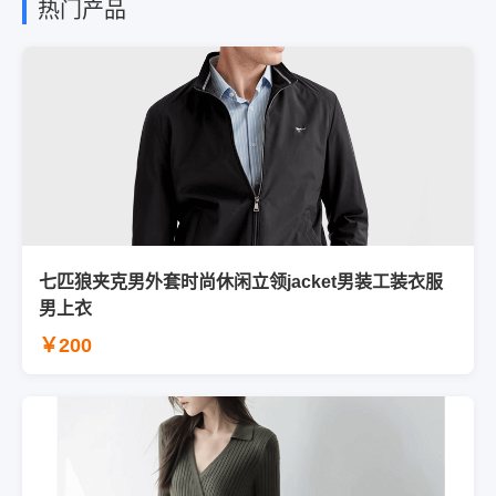
热门产品
七匹狼夹克男外套时尚休闲立领jacket男装工装衣服
男上衣
￥200