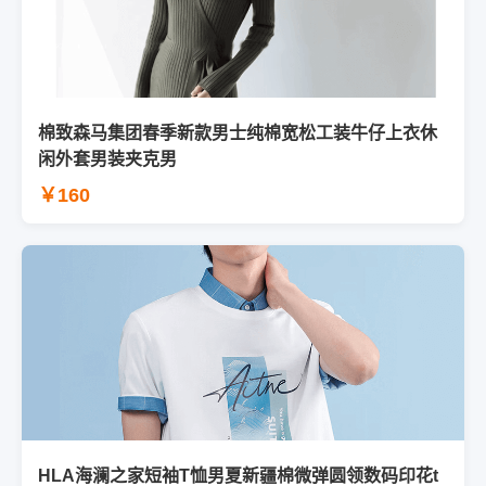
棉致森马集团春季新款男士纯棉宽松工装牛仔上衣休
闲外套男装夹克男
￥160
HLA海澜之家短袖T恤男夏新疆棉微弹圆领数码印花t