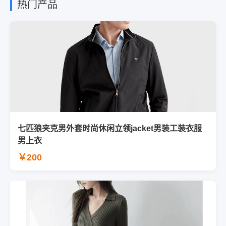
热门产品
七匹狼夹克男外套时尚休闲立领jacket男装工装衣服
男上衣
￥200