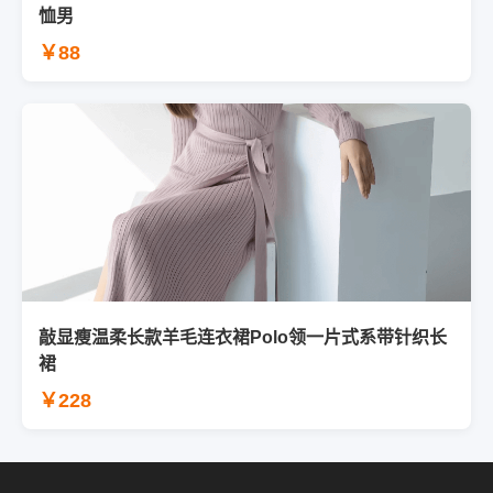
恤男
￥88
敲显瘦温柔长款羊毛连衣裙Polo领一片式系带针织长
裙
￥228