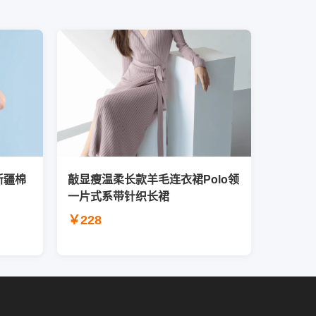
新疆棉
敲显瘦温柔长款羊毛连衣裙Polo领
一片式系带针织长裙
￥228