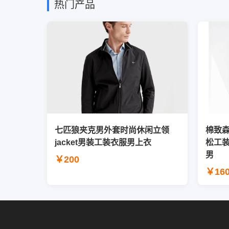
热门产品
七匹狼夹克男外套时尚休闲立领
棉致
jacket男装工装衣服男上衣
松工
男
￥200
￥16