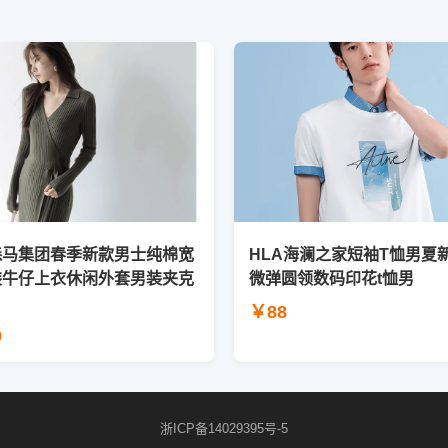
森马集团春季新款男士纯棉宽
HLA海澜之家短袖T恤男夏
装牛仔上衣休闲外套男装夹克
微弹圆领数码印花t恤男
￥88
0
浙ICP备14029395号-5