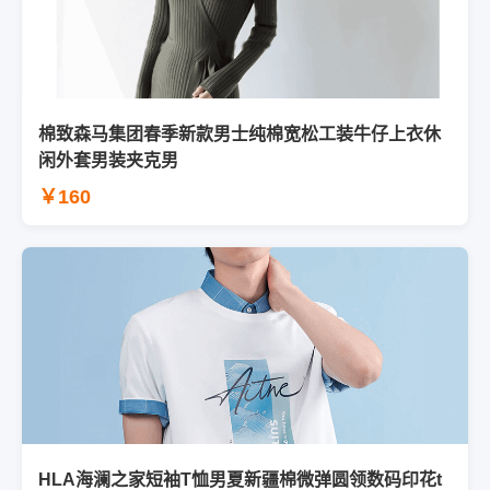
棉致森马集团春季新款男士纯棉宽松工装牛仔上衣休
闲外套男装夹克男
￥160
HLA海澜之家短袖T恤男夏新疆棉微弹圆领数码印花t