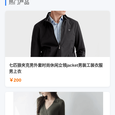
热门产品
七匹狼夹克男外套时尚休闲立领jacket男装工装衣服
男上衣
￥200