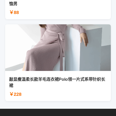
恤男
￥88
敲显瘦温柔长款羊毛连衣裙Polo领一片式系带针织长
裙
￥228