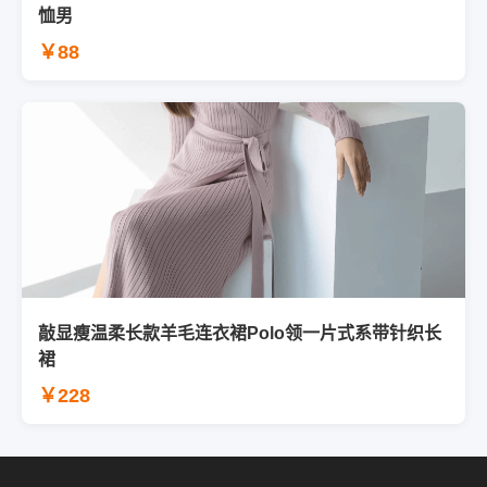
恤男
￥88
敲显瘦温柔长款羊毛连衣裙Polo领一片式系带针织长
裙
￥228