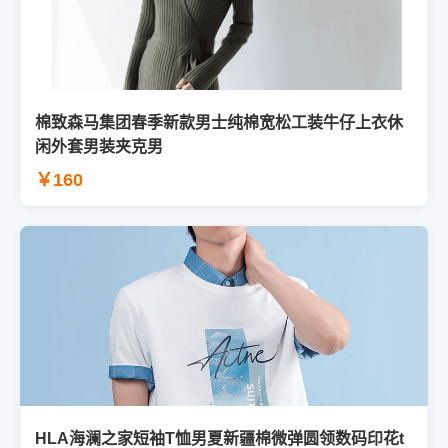
棉致森马集团春季新款男士纯棉宽松工装牛仔上衣休
闲外套男装夹克男
￥160
HLA海澜之家短袖T恤男夏新疆棉微弹圆领数码印花t