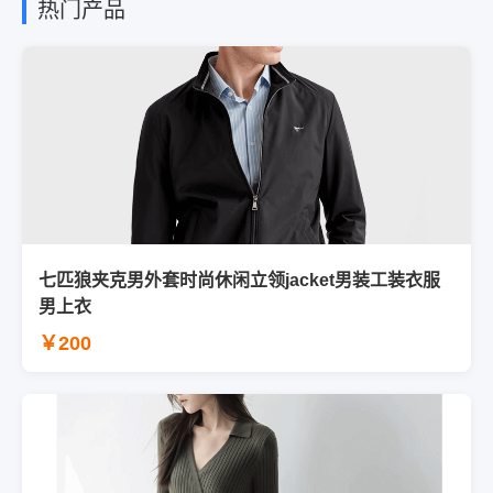
热门产品
七匹狼夹克男外套时尚休闲立领jacket男装工装衣服
男上衣
￥200