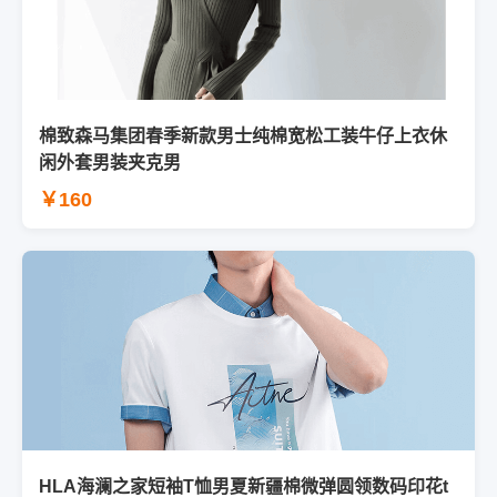
棉致森马集团春季新款男士纯棉宽松工装牛仔上衣休
闲外套男装夹克男
￥160
HLA海澜之家短袖T恤男夏新疆棉微弹圆领数码印花t