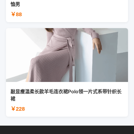
恤男
￥88
敲显瘦温柔长款羊毛连衣裙Polo领一片式系带针织长
裙
￥228