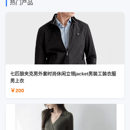
热门产品
七匹狼夹克男外套时尚休闲立领jacket男装工装衣服
男上衣
￥200