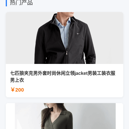
热门产品
七匹狼夹克男外套时尚休闲立领jacket男装工装衣服
男上衣
￥200