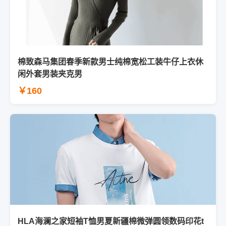
棉致森马集团春季新款男士纯棉宽松工装牛仔上衣休
闲外套男装夹克男
￥160
HLA海澜之家短袖T恤男夏新疆棉微弹圆领数码印花t