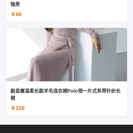
恤男
￥88
敲显瘦温柔长款羊毛连衣裙Polo领一片式系带针织长
裙
￥228