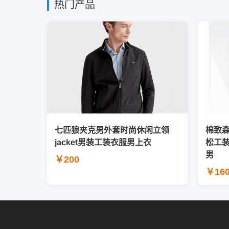
热门产品
七匹狼夹克男外套时尚休闲立领
棉致
jacket男装工装衣服男上衣
松工
男
￥200
￥16