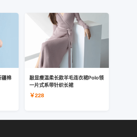
新疆棉
敲显瘦温柔长款羊毛连衣裙Polo领
一片式系带针织长裙
￥228