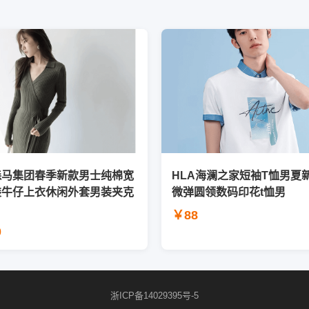
森马集团春季新款男士纯棉宽
HLA海澜之家短袖T恤男夏
装牛仔上衣休闲外套男装夹克
微弹圆领数码印花t恤男
￥88
0
浙ICP备14029395号-5