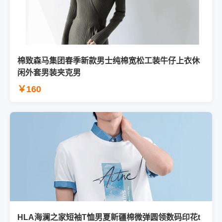
棉致森马集团春季新款男士纯棉宽松工装牛仔上衣休
闲外套男装夹克男
￥160
HLA海澜之家短袖T恤男夏新疆棉微弹圆领数码印花t