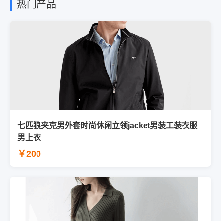
热门产品
七匹狼夹克男外套时尚休闲立领jacket男装工装衣服
男上衣
￥200