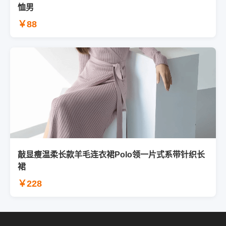
恤男
￥88
敲显瘦温柔长款羊毛连衣裙Polo领一片式系带针织长
裙
￥228