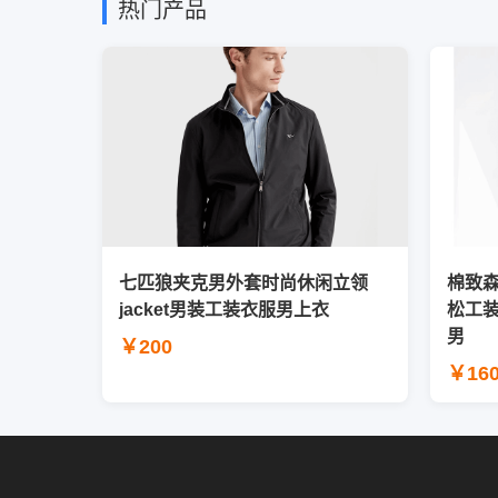
热门产品
七匹狼夹克男外套时尚休闲立领
棉致
jacket男装工装衣服男上衣
松工
男
￥200
￥16