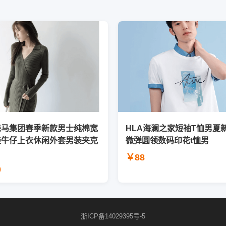
森马集团春季新款男士纯棉宽
HLA海澜之家短袖T恤男夏
装牛仔上衣休闲外套男装夹克
微弹圆领数码印花t恤男
￥88
0
浙ICP备14029395号-5