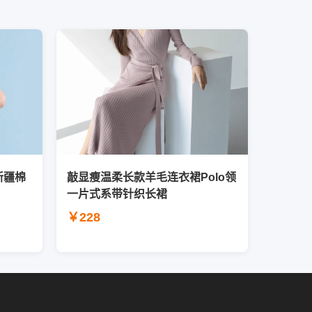
新疆棉
敲显瘦温柔长款羊毛连衣裙Polo领
一片式系带针织长裙
￥228