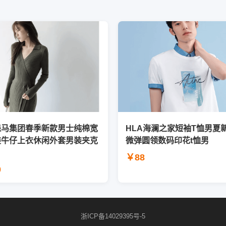
森马集团春季新款男士纯棉宽
HLA海澜之家短袖T恤男夏
装牛仔上衣休闲外套男装夹克
微弹圆领数码印花t恤男
￥88
0
浙ICP备14029395号-5