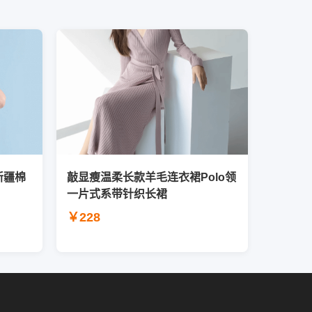
新疆棉
敲显瘦温柔长款羊毛连衣裙Polo领
一片式系带针织长裙
￥228