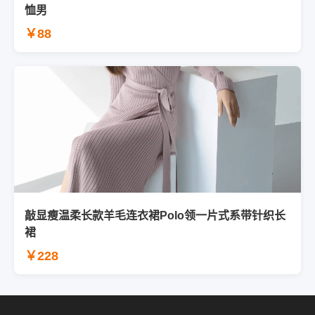
恤男
￥88
敲显瘦温柔长款羊毛连衣裙Polo领一片式系带针织长
裙
￥228