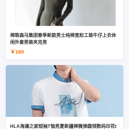
棉致森马集团春季新款男士纯棉宽松工装牛仔上衣休
闲外套男装夹克男
￥160
HLA海澜之家短袖T恤男夏新疆棉微弹圆领数码印花t