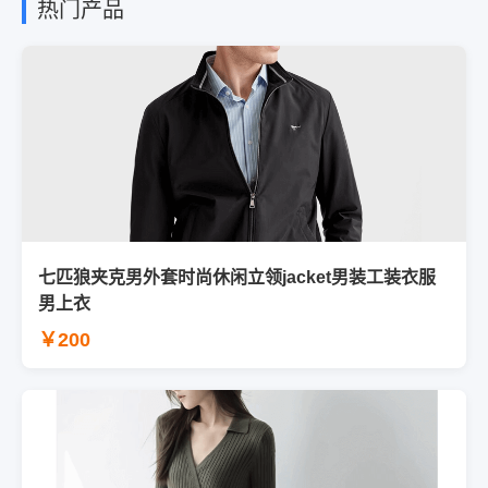
热门产品
七匹狼夹克男外套时尚休闲立领jacket男装工装衣服
男上衣
￥200