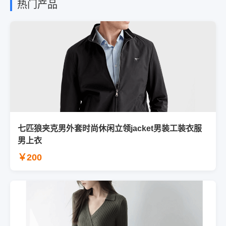
热门产品
七匹狼夹克男外套时尚休闲立领jacket男装工装衣服
男上衣
￥200