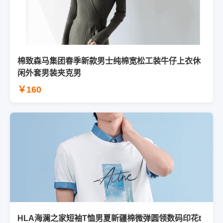
棉致森马集团春季新款男士纯棉宽松工装牛仔上衣休
闲外套男装夹克男
￥160
HLA海澜之家短袖T恤男夏新疆棉微弹圆领数码印花t