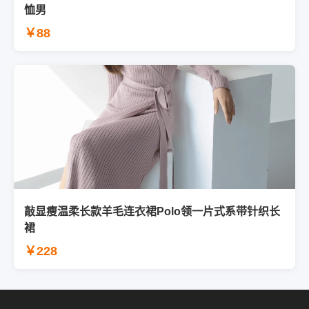
恤男
￥88
敲显瘦温柔长款羊毛连衣裙Polo领一片式系带针织长
裙
￥228